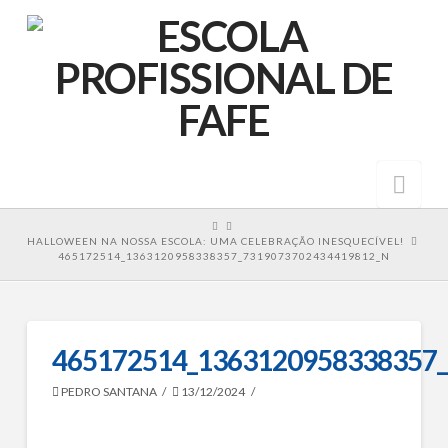
Nav
HOME
HALLOWEEN NA NOSSA ESCOLA: UMA CELEBRAÇÃO INESQUECÍVEL!
465172514_1363120958338357_7319073702434419812_N
465172514_1363120958338357
PEDRO SANTANA
13/12/2024