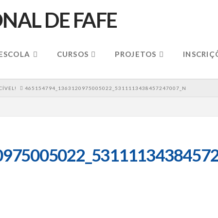
 ESCOLA
CURSOS
PROJETOS
INSCRIÇ
ÍVEL!
465154794_1363120975005022_5311113438457247007_N
0975005022_53111134384572