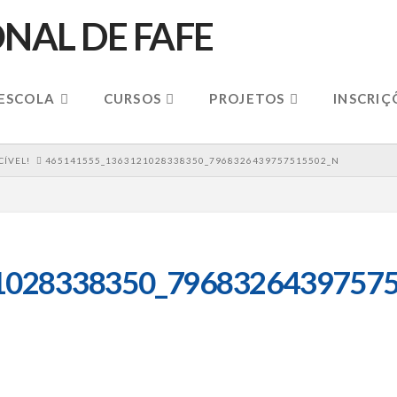
 ESCOLA
CURSOS
PROJETOS
INSCRIÇ
ÍVEL!
465141555_1363121028338350_7968326439757515502_N
1028338350_79683264397575