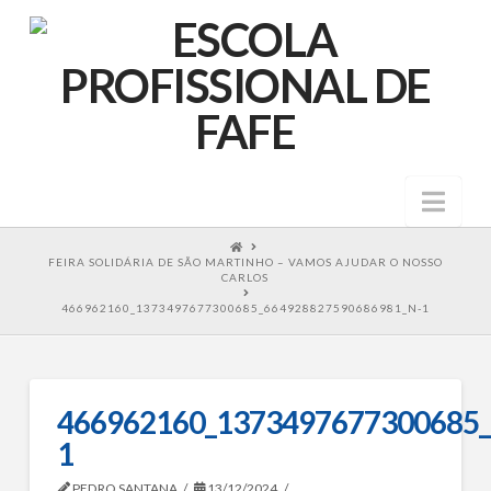
Nav
HOME
FEIRA SOLIDÁRIA DE SÃO MARTINHO – VAMOS AJUDAR O NOSSO
CARLOS
466962160_1373497677300685_664928827590686981_N-1
466962160_1373497677300685_
1
PEDRO SANTANA
13/12/2024