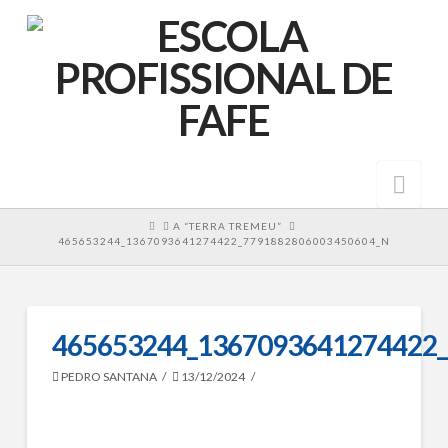
Nav
HOME
A “TERRA TREMEU”
465653244_1367093641274422_7791882806003450604_N
465653244_1367093641274422
PEDRO SANTANA
13/12/2024