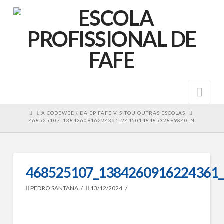
Nav
HOME
A CODEWEEK DA EP FAFE VISITOU OUTRAS ESCOLAS
468525107_1384260916224361_2445014848532899840_N
468525107_1384260916224361
PEDRO SANTANA
13/12/2024