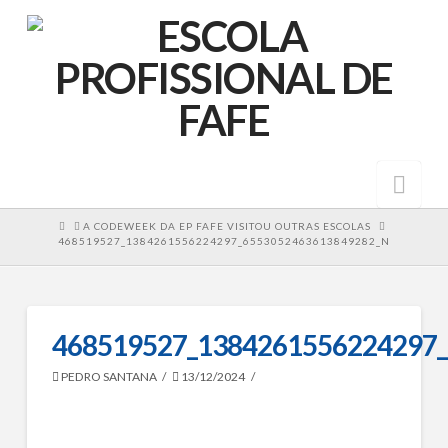
Nav
HOME
A CODEWEEK DA EP FAFE VISITOU OUTRAS ESCOLAS
468519527_1384261556224297_6553052463613849282_N
468519527_1384261556224297
PEDRO SANTANA
13/12/2024