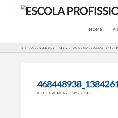
HOME
A
HOME
A CODEWEEK DA EP FAFE VISITOU OUTRAS ESCOLAS
46844
468448938_138426
PEDRO SANTANA
13/12/2024