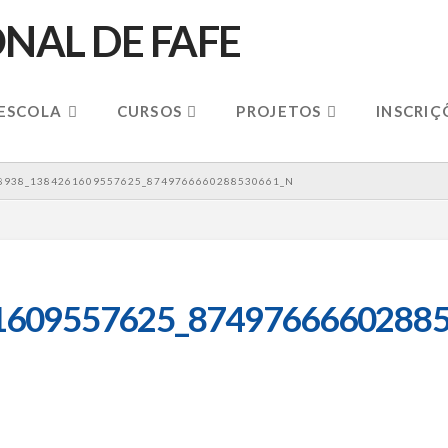
 ESCOLA
CURSOS
PROJETOS
INSCRIÇ
8938_1384261609557625_8749766660288530661_N
1609557625_87497666602885