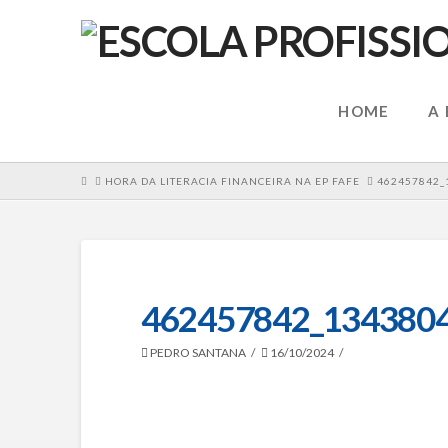
HOME
A
HOME
HORA DA LITERACIA FINANCEIRA NA EP FAFE
462457842_
462457842_134380
PEDRO SANTANA
16/10/2024