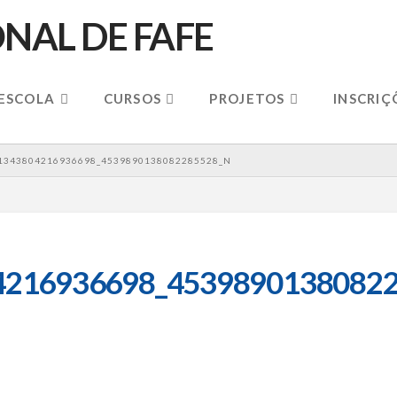
 ESCOLA
CURSOS
PROJETOS
INSCRIÇ
1343804216936698_4539890138082285528_N
4216936698_45398901380822