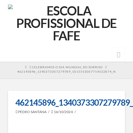
Nav
HOME
CELEBRAMOS O DIA MUNDIAL DO SORRISO
462145896_1340373307279789_1015553007714532874_N
462145896_1340373307279789
PEDRO SANTANA
16/10/2024