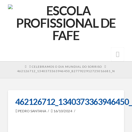
Nav
HOME
CELEBRAMOS O DIA MUNDIAL DO SORRISO
462126712_1340373363946450_8277922912725016681_N
462126712_1340373363946450
PEDRO SANTANA
16/10/2024