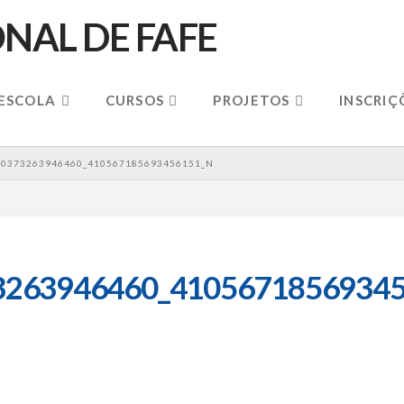
 ESCOLA
CURSOS
PROJETOS
INSCRIÇ
40373263946460_410567185693456151_N
3263946460_41056718569345