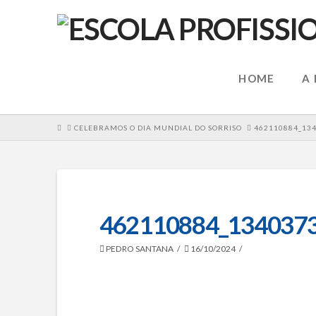
HOME
A
HOME
CELEBRAMOS O DIA MUNDIAL DO SORRISO
462110884_13
462110884_134037
PEDRO SANTANA
16/10/2024