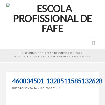
Nav
HOME
REUNIÃO DE DIREÇÃO DE CURSO 2024/2025
460834501_1328511585132628_8892086378468368477_N
460834501_1328511585132628
PEDRO SANTANA
01/10/2024