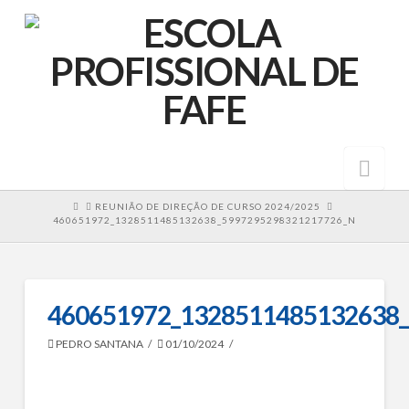
Nav
HOME
REUNIÃO DE DIREÇÃO DE CURSO 2024/2025
460651972_1328511485132638_5997295298321217726_N
460651972_1328511485132638
PEDRO SANTANA
01/10/2024