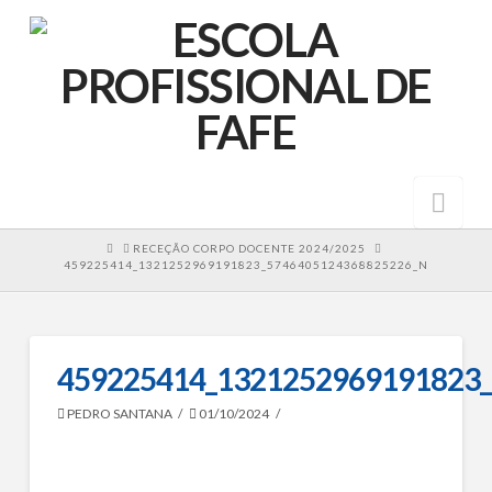
Nav
HOME
RECEÇÃO CORPO DOCENTE 2024/2025
459225414_1321252969191823_5746405124368825226_N
459225414_1321252969191823
PEDRO SANTANA
01/10/2024