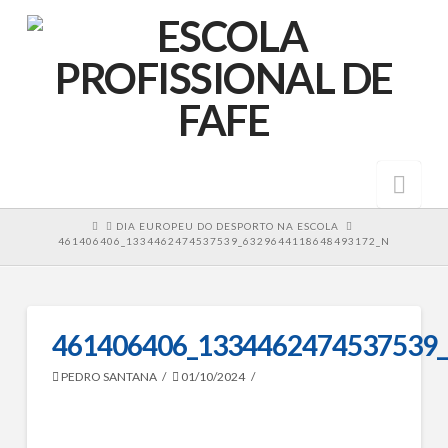
Nav
HOME
DIA EUROPEU DO DESPORTO NA ESCOLA
461406406_1334462474537539_6329644118648493172_N
461406406_1334462474537539
PEDRO SANTANA
01/10/2024