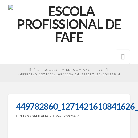
Nav
HOME
CHEGOU AO FIM MAIS UM ANO LETIVO
449782860_1271421610841626_2415935871204608259_N
449782860_1271421610841626
PEDRO SANTANA
26/07/2024