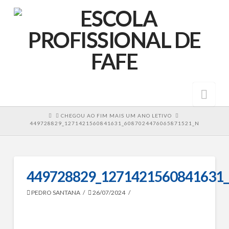
Nav
HOME
CHEGOU AO FIM MAIS UM ANO LETIVO
449728829_1271421560841631_6087024476065871521_N
449728829_1271421560841631
PEDRO SANTANA
26/07/2024