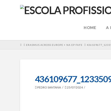
HOME
A
HOME
ERASMUS ACROSS EUROPE + NA EP FAFE
436109677_1233
436109677_123350
PEDRO SANTANA
25/07/2024