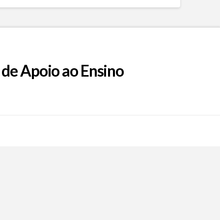
 de Apoio ao Ensino