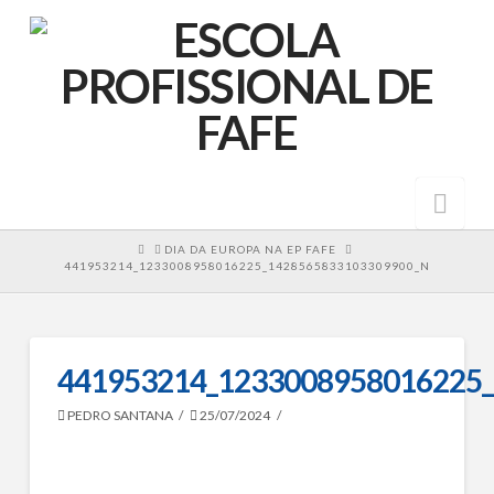
Nav
HOME
DIA DA EUROPA NA EP FAFE
441953214_1233008958016225_1428565833103309900_N
441953214_1233008958016225
PEDRO SANTANA
25/07/2024