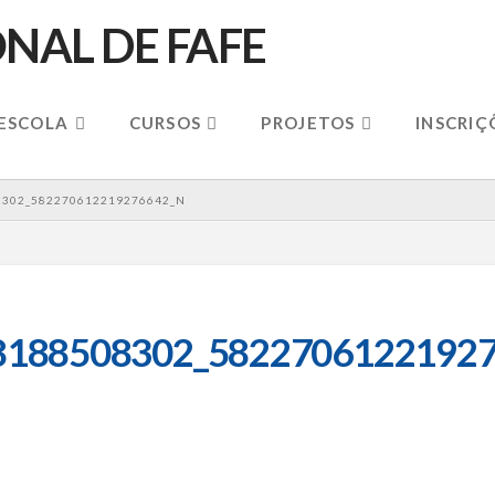
 ESCOLA
CURSOS
PROJETOS
INSCRIÇ
8302_582270612219276642_N
8188508302_58227061221927