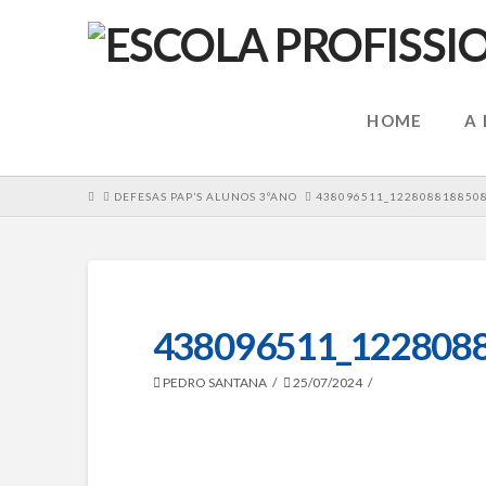
HOME
A
HOME
DEFESAS PAP’S ALUNOS 3ºANO
438096511_122808818850
438096511_122808
PEDRO SANTANA
25/07/2024