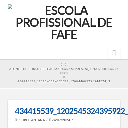
Nav
HOME
ALUNOS DO CURSO DE TEAC MARCARAM PRESENÇA NA ROBO PARTY
2024
434415539_1202545324395922_170844083751544274_N
434415539_1202545324395922
PEDRO SANTANA
24/07/2024