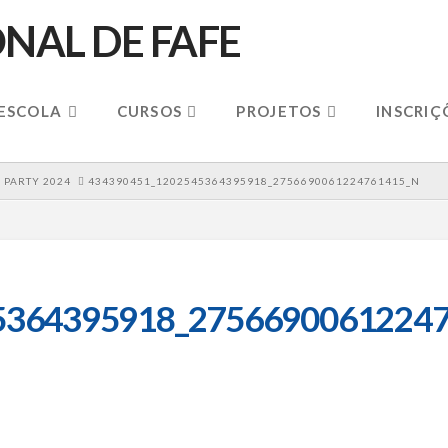
 ESCOLA
CURSOS
PROJETOS
INSCRIÇ
 PARTY 2024
434390451_1202545364395918_2756690061224761415_N
5364395918_27566900612247