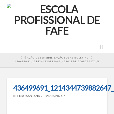
Nav
HOME
AÇÃO DE SENSIBILIZAÇÃO SOBRE BULLYING
436499691_1214344739882647_4554197417068274376_N
436499691_1214344739882647
PEDRO SANTANA
24/07/2024