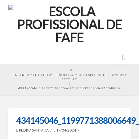
Nav
HOME
ENCERRAMENTO DO 2º PERÍODO COM DIA ESPECIAL DE CONVÍVIO
ESCOLAR
434145046_1199771388006649_7986929526964160488_N
434145046_1199771388006649
PEDRO SANTANA
17/04/2024