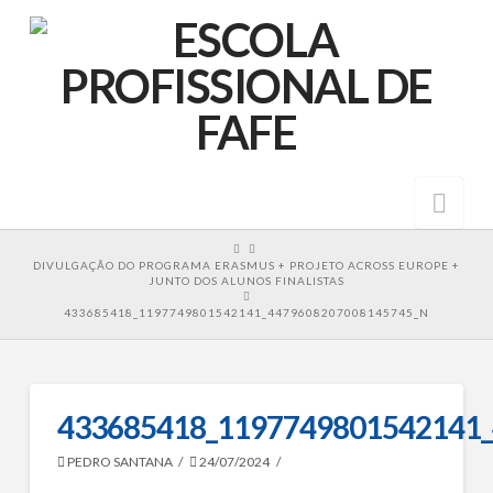
Nav
HOME
DIVULGAÇÃO DO PROGRAMA ERASMUS + PROJETO ACROSS EUROPE +
JUNTO DOS ALUNOS FINALISTAS
433685418_1197749801542141_4479608207008145745_N
433685418_1197749801542141
PEDRO SANTANA
24/07/2024