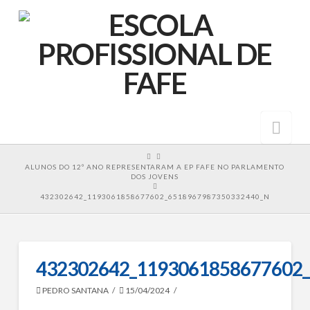
Nav
HOME
ALUNOS DO 12º ANO REPRESENTARAM A EP FAFE NO PARLAMENTO
DOS JOVENS
432302642_1193061858677602_6518967987350332440_N
432302642_1193061858677602
PEDRO SANTANA
15/04/2024