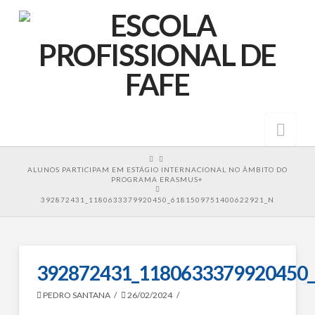
Nav
HOME
ALUNOS PARTICIPAM EM ESTÁGIO INTERNACIONAL NO ÂMBITO DO
PROGRAMA ERASMUS+
392872431_1180633379920450_6181509751400622921_N
392872431_1180633379920450
PEDRO SANTANA
26/02/2024