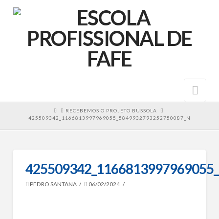
Nav
HOME
RECEBEMOS O PROJETO BUSSOLA
425509342_1166813997969055_5849932793252750087_N
425509342_1166813997969055
PEDRO SANTANA
06/02/2024