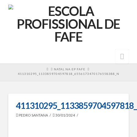
Nav
HOME
NATAL NA EP FAFE
411310295_1133859704597818_6556173470176558388_N
411310295_1133859704597818
PEDRO SANTANA
30/01/2024