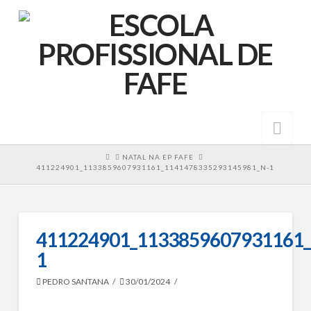
Nav
HOME
NATAL NA EP FAFE
411224901_1133859607931161_1141478335293145981_N-1
411224901_1133859607931161_
1
PEDRO SANTANA
30/01/2024