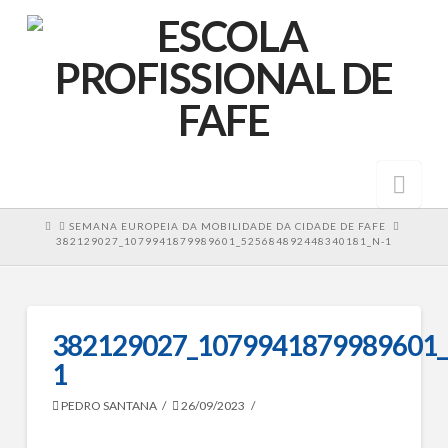
Nav
HOME
SEMANA EUROPEIA DA MOBILIDADE DA CIDADE DE FAFE
382129027_1079941879989601_525684892448340181_N-1
382129027_1079941879989601_
1
PEDRO SANTANA
26/09/2023