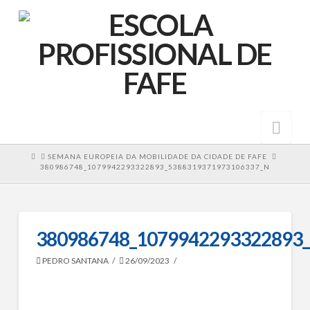
Nav
HOME
SEMANA EUROPEIA DA MOBILIDADE DA CIDADE DE FAFE
380986748_1079942293322893_5388319371973106337_N
380986748_1079942293322893
PEDRO SANTANA
26/09/2023