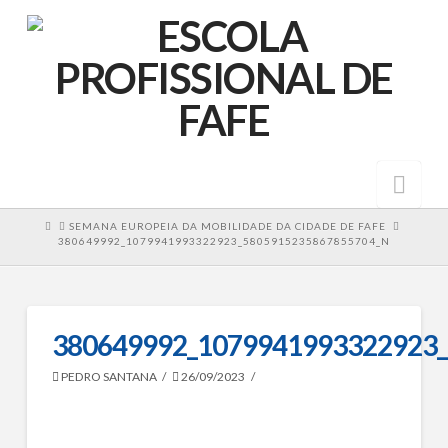
Nav
HOME
SEMANA EUROPEIA DA MOBILIDADE DA CIDADE DE FAFE
380649992_1079941993322923_5805915235867855704_N
380649992_1079941993322923
PEDRO SANTANA
26/09/2023