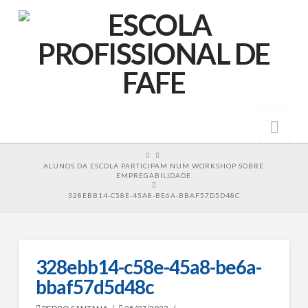
Nav
HOME
ALUNOS DA ESCOLA PARTICIPAM NUM WORKSHOP SOBRE
EMPREGABILIDADE
328EBB14-C58E-45A8-BE6A-BBAF57D5D48C
328ebb14-c58e-45a8-be6a-
bbaf57d5d48c