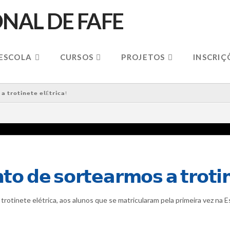
 ESCOLA
CURSOS
PROJETOS
INSCRIÇ
 𝘁𝗿𝗼𝘁𝗶𝗻𝗲𝘁𝗲 𝗲𝗹É𝘁𝗿𝗶𝗰𝗮!
 𝗱𝗲 𝘀𝗼𝗿𝘁𝗲𝗮𝗿𝗺𝗼𝘀 𝗮 𝘁𝗿𝗼𝘁𝗶𝗻
a trotinete elétrica, aos alunos que se matricularam pela primeira vez na E