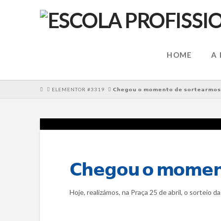
HOME
A
HOME
ELEMENTOR #3319
𝗖𝗵𝗲𝗴𝗼𝘂 𝗼 𝗺𝗼𝗺𝗲𝗻𝘁𝗼 𝗱𝗲 𝘀𝗼𝗿𝘁𝗲𝗮𝗿𝗺𝗼𝘀 𝗮
𝗖𝗵𝗲𝗴𝗼𝘂 𝗼 𝗺𝗼𝗺𝗲𝗻𝘁
Hoje, realizámos, na Praça 25 de abril, o sorteio d