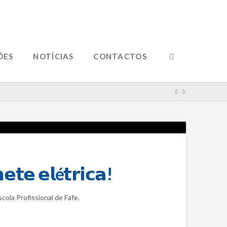
ÕES
NOTÍCIAS
CONTACTOS
𝘁𝗲 𝗲𝗹é𝘁𝗿𝗶𝗰𝗮!
scola Profissional de Fafe.