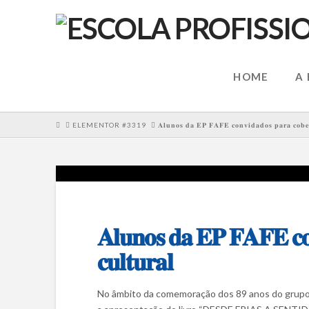
HOME
A
HOME
ELEMENTOR #3319
𝐀𝐥𝐮𝐧𝐨𝐬 𝐝𝐚 𝐄𝐏 𝐅𝐀𝐅𝐄 𝐜𝐨𝐧𝐯𝐢𝐝𝐚𝐝𝐨𝐬 𝐩𝐚𝐫𝐚 𝐜𝐨𝐛𝐞𝐫𝐭
𝐀𝐥𝐮𝐧𝐨𝐬 𝐝𝐚 𝐄𝐏 𝐅𝐀𝐅𝐄 𝐜𝐨𝐧
𝐜𝐮𝐥𝐭𝐮𝐫𝐚𝐥
No âmbito da comemoração dos 89 anos do grupo Nu