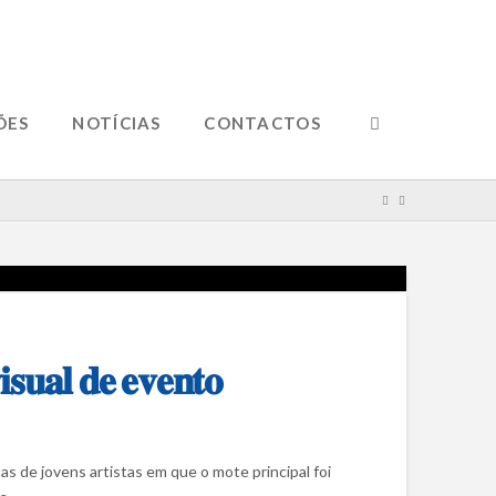
ÕES
NOTÍCIAS
CONTACTOS
𝐬𝐮𝐚𝐥 𝐝𝐞 𝐞𝐯𝐞𝐧𝐭𝐨
s de jovens artistas em que o mote principal foi