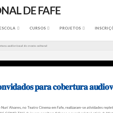
 ESCOLA
CURSOS
PROJETOS
INSCRIÇ
𝐮𝐫𝐚 𝐚𝐮𝐝𝐢𝐨𝐯𝐢𝐬𝐮𝐚𝐥 𝐝𝐞 𝐞𝐯𝐞𝐧𝐭𝐨 𝐜𝐮𝐥𝐭𝐮𝐫𝐚𝐥
𝐯𝐢𝐝𝐚𝐝𝐨𝐬 𝐩𝐚𝐫𝐚 𝐜𝐨𝐛𝐞𝐫𝐭𝐮𝐫𝐚 𝐚𝐮𝐝𝐢𝐨𝐯𝐢
n’ Alvares, no Teatro Cinema em Fafe, realizaram-se atividades repleta