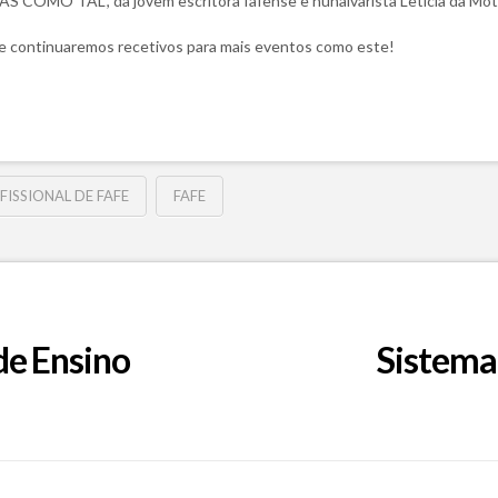
 COMO TAL”, da jovem escritora fafense e nunalvarista Letícia da Mot
e continuaremos recetivos para mais eventos como este!
FISSIONAL DE FAFE
FAFE
de Ensino
Sistema