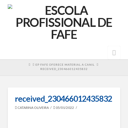
Nav
HOME
EP FAFE OFERECE MATERIAL A CANIL
RECEIVED_230466012435832
received_230466012435832
CATARINA OLIVEIRA
05/01/2022