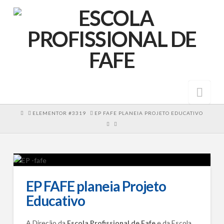
Nav
HOME
ELEMENTOR #3319
EP FAFE PLANEIA PROJETO EDUCATIVO
EP FAFE planeia Projeto
Educativo
A Direção da
Escola Profissional de Fafe
e da Escola