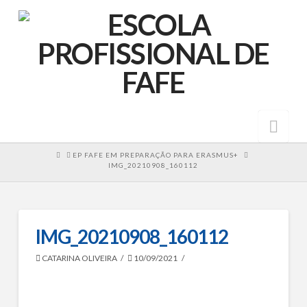
Nav
HOME
EP FAFE EM PREPARAÇÃO PARA ERASMUS+
IMG_20210908_160112
IMG_20210908_160112
CATARINA OLIVEIRA
10/09/2021