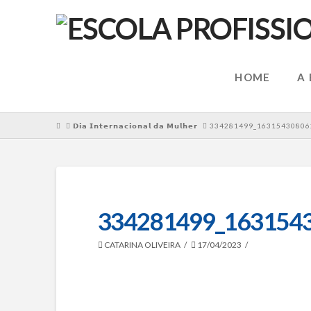
HOME
A
HOME
𝗗𝗶𝗮 𝗜𝗻𝘁𝗲𝗿𝗻𝗮𝗰𝗶𝗼𝗻𝗮𝗹 𝗱𝗮 𝗠𝘂𝗹𝗵𝗲𝗿
334281499_16315430806
334281499_163154
CATARINA OLIVEIRA
17/04/2023