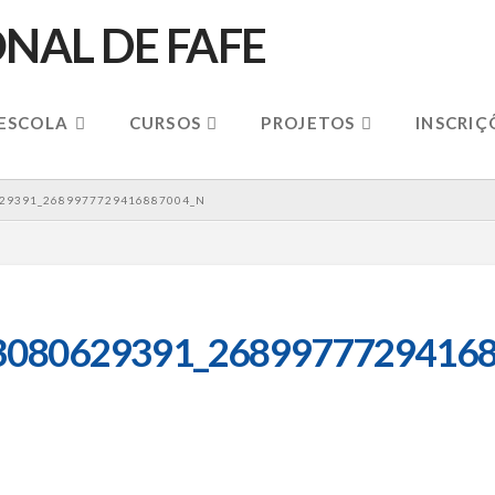
 ESCOLA
CURSOS
PROJETOS
INSCRIÇ
29391_2689977729416887004_N
3080629391_26899777294168