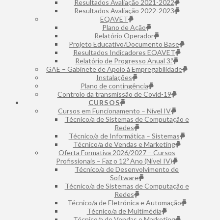
Resultados Avaliação 2021-2022
Resultados Avaliação 2022-2023
EQAVET
Plano de Ação
Relatório Operador
Projeto Educativo/Documento Base
Resultados Indicadores EQAVET
Relatório de Progresso Anual 3.º
GAE – Gabinete de Apoio à Empregabilidade
Instalações
Plano de contingência
Controlo da transmissão de Covid-19
CURSOS
Cursos em Funcionamento – Nível IV
Técnico/a de Sistemas de Computação e
Redes
Técnico/a de Informática – Sistemas
Técnico/a de Vendas e Marketing
Oferta Formativa 2026/2027 – Cursos
Profissionais – Faz o 12º Ano (Nível IV)
Técnico/a de Desenvolvimento de
Software
Técnico/a de Sistemas de Computação e
Redes
Técnico/a de Eletrónica e Automação
⁠Técnico/a de Multimédia
Técnico/a de Vendas e Marketing