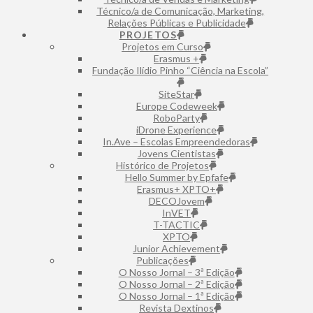
Técnico/a de Comunicação, Marketing,
Relações Públicas e Publicidade
PROJETOS
Projetos em Curso
Erasmus +
Fundação Ilídio Pinho “Ciência na Escola”
SiteStar
Europe Codeweek
RoboParty
iDrone Experience
In.Ave – Escolas Empreendedoras
Jovens Cientistas
Histórico de Projetos
Hello Summer by Epfafe
Erasmus+ XPTO+
DECOJovem
InVET
T-TACTIC
XPTO
Junior Achievement
Publicações
O Nosso Jornal – 3ª Edição
O Nosso Jornal – 2ª Edição
O Nosso Jornal – 1ª Edição
Revista Dextinos