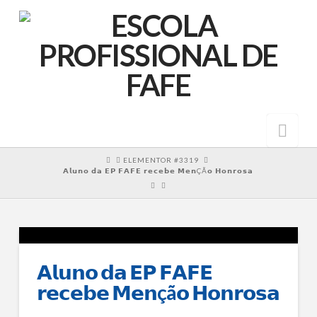
Nav
HOME
ELEMENTOR #3319
𝗔𝗹𝘂𝗻𝗼 𝗱𝗮 𝗘𝗣 𝗙𝗔𝗙𝗘 𝗿𝗲𝗰𝗲𝗯𝗲 𝗠𝗲𝗻ÇÃ𝗼 𝗛𝗼𝗻𝗿𝗼𝘀𝗮
𝗔𝗹𝘂𝗻𝗼 𝗱𝗮 𝗘𝗣 𝗙𝗔𝗙𝗘
𝗿𝗲𝗰𝗲𝗯𝗲 𝗠𝗲𝗻çã𝗼 𝗛𝗼𝗻𝗿𝗼𝘀𝗮