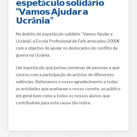
𝗲𝘀𝗽𝗲𝘁á𝗰𝘂𝗹𝗼 𝘀𝗼𝗹𝗶𝗱á𝗿𝗶𝗼
“𝗩𝗮𝗺𝗼𝘀 𝗔𝗷𝘂𝗱𝗮𝗿 𝗮
𝗨𝗰𝗿â𝗻𝗶𝗮”
No âmbito do espetáculo solidário “Vamos Ajudar a
Ucrânia”, a Escola Profissional de Fafe arrecadou 2000€
com o objetivo de apoiar os deslocados do conflito da
guerra na Ucrânia.
Um espetáculo que juntou centenas de pessoas e que
contou com a participação de artistas de diferentes
valências. Reiteramos o nosso agradecimento a todas
as entidades que aceitaram o nosso convite, ao público
em geral bem como a todos os nossos alunos que
contribuíram para esta causa tão nobre.