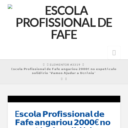
Nav
HOME
ELEMENTOR #3319
E𝘀𝗰𝗼𝗹𝗮 𝗣𝗿𝗼𝗳𝗶𝘀𝘀𝗶𝗼𝗻𝗮𝗹 𝗱𝗲 𝗙𝗮𝗳𝗲 𝗮𝗻𝗴𝗮𝗿𝗶𝗼𝘂 𝟮𝟬𝟬𝟬€ 𝗻𝗼 𝗲𝘀𝗽𝗲𝘁Á𝗰𝘂𝗹𝗼
𝘀𝗼𝗹𝗶𝗱Á𝗿𝗶𝗼 “𝗩𝗮𝗺𝗼𝘀 𝗔𝗷𝘂𝗱𝗮𝗿 𝗮 𝗨𝗰𝗿Â𝗻𝗶𝗮”
E𝘀𝗰𝗼𝗹𝗮 𝗣𝗿𝗼𝗳𝗶𝘀𝘀𝗶𝗼𝗻𝗮𝗹 𝗱𝗲
𝗙𝗮𝗳𝗲 𝗮𝗻𝗴𝗮𝗿𝗶𝗼𝘂 𝟮𝟬𝟬𝟬€ 𝗻𝗼