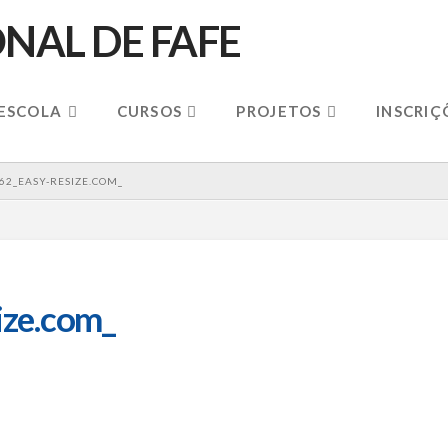
 ESCOLA
CURSOS
PROJETOS
INSCRIÇ
62_EASY-RESIZE.COM_
ze.com_