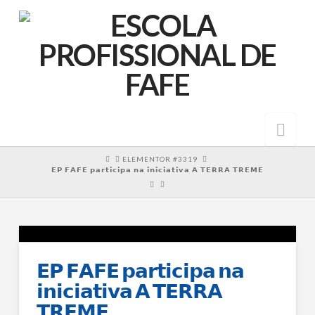
Nav
HOME
ELEMENTOR #3319
𝗘𝗣 𝗙𝗔𝗙𝗘 𝗽𝗮𝗿𝘁𝗶𝗰𝗶𝗽𝗮 𝗻𝗮 𝗶𝗻𝗶𝗰𝗶𝗮𝘁𝗶𝘃𝗮 𝗔 𝗧𝗘𝗥𝗥𝗔 𝗧𝗥𝗘𝗠𝗘
𝗘𝗣 𝗙𝗔𝗙𝗘 𝗽𝗮𝗿𝘁𝗶𝗰𝗶𝗽𝗮 𝗻𝗮
𝗶𝗻𝗶𝗰𝗶𝗮𝘁𝗶𝘃𝗮 𝗔 𝗧𝗘𝗥𝗥𝗔
𝗧𝗥𝗘𝗠𝗘