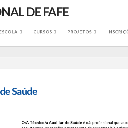
 ESCOLA
CURSOS
PROJETOS
INSCRIÇ
 de Saúde
O/A Técnico/a Auxiliar de Saúde
é o/a profissional que au
aos utentes, na recolha e transporte de amostras biológicas,